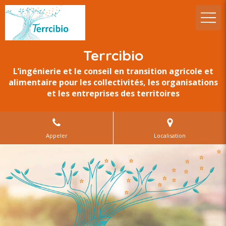
Terrcibio
L’ingénierie et le conseil en transition agricole et
alimentaire pour les collectivités, les organisations
et les entreprises des territoires
Appeler
Localisation