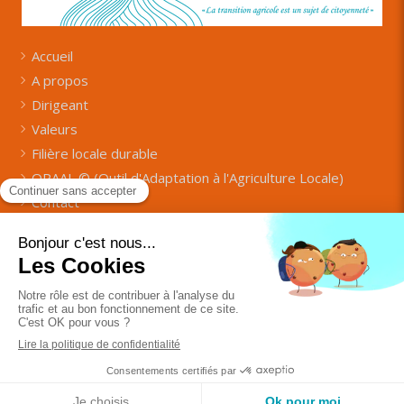
Accueil
A propos
Dirigeant
Valeurs
Filière locale durable
OPAAL © (Outil d'Adaptation à l'Agriculture Locale)
Contact
Contacter Terrcibio
Plan du site
Mentions légales
Création et référencement du site par Simplébo