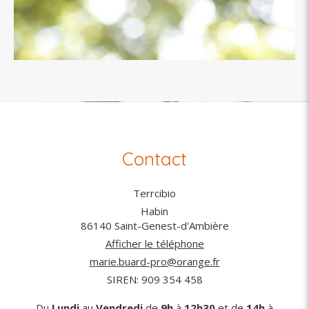
Contact
Terrcibio
Habin
86140
Saint-Genest-d'Ambière
Afficher le téléphone
marie.buard-pro@orange.fr
SIREN: 909 354 458
Du
Lundi
au
Vendredi
de
9h
à
12h30
et de
14h
à