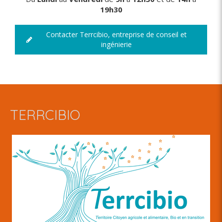
19h30
Contacter Terrcibio, entreprise de conseil et
ingénierie
TERRCIBIO