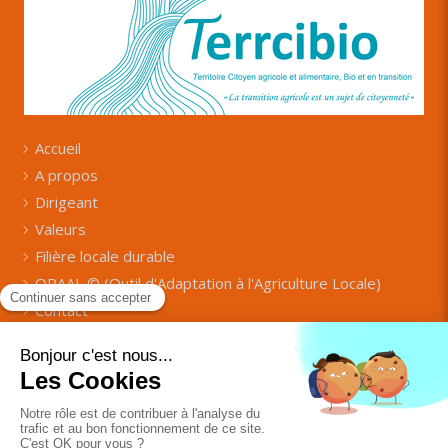
Accueil
A propos
Dirigeant
Valeurs
Filière locale durable
OPAAL © (Outil d'Adaptation à l'Agriculture Locale)
Contact
Contacter Terrcibio
Plan du site